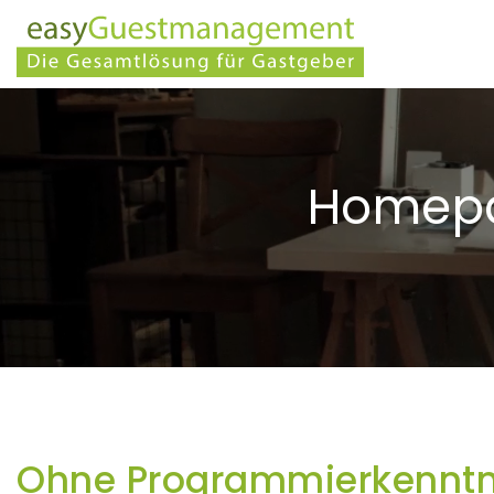
Homepag
Ohne Programmier­kenntni